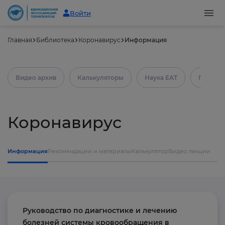
Войти
Главная
Библиотека
Коронавирус
Информация
Видео архив
Калькуляторы
Наука ЕАТ
Практич
Коронавирус
Информация
Рекомендации и материалы
Калькулятор
Видео лекции
Руководство по диагностике и лечению
болезней системы кровообращения в