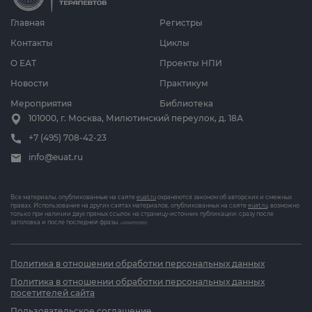
Главная
Регистры
Контакты
Циклы
О ЕАТ
Проекты НПИ
Новости
Практикум
Мероприятия
Библиотека
101000, г. Москва, Милютинский переулок, д. 18А
+7 (495) 708-42-23
info@euat.ru
Все материалы, опубликованные на сайте
euat.ru
охраняются законом об авторских и смежных
правах. Использование на других сайтах материалов, опубликованных на сайте
euat.ru
, возможно
только при наличии двух прямых ссылок на страницу-источник публикации: сразу после
заголовка и после последней фразы.
v202607031833
Политика в отношении обработки персональных данных
Политика в отношении обработки персональных данных
посетителей сайта
Пользовательское соглашение