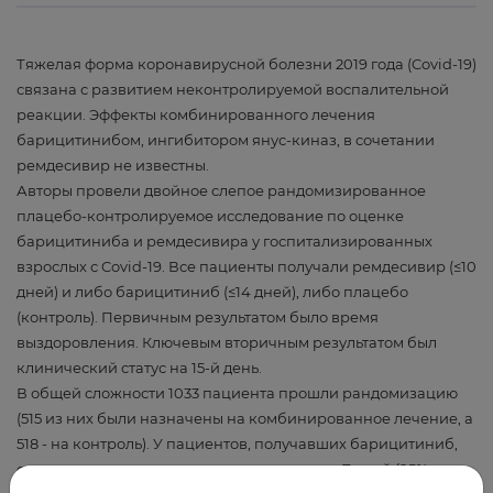
Тяжелая форма коронавирусной болезни 2019 года (Covid-19)
связана с развитием неконтролируемой воспалительной
реакции. Эффекты комбинированного лечения
барицитинибом, ингибитором янус-киназ, в сочетании
ремдесивир не известны.
Авторы провели двойное слепое рандомизированное
плацебо-контролируемое исследование по оценке
барицитиниба и ремдесивира у госпитализированных
взрослых с Covid-19. Все пациенты получали ремдесивир (≤10
дней) и либо барицитиниб (≤14 дней), либо плацебо
(контроль). Первичным результатом было время
выздоровления. Ключевым вторичным результатом был
клинический статус на 15-й день.
В общей сложности 1033 пациента прошли рандомизацию
(515 из них были назначены на комбинированное лечение, а
518 - на контроль). У пациентов, получавших барицитиниб,
среднее время выздоровления составляло 7 дней (95%