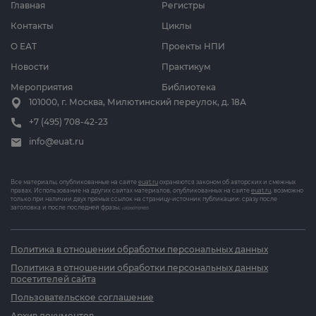
Главная
Регистры
Контакты
Циклы
О ЕАТ
Проекты НПИ
Новости
Практикум
Мероприятия
Библиотека
101000, г. Москва, Милютинский переулок, д. 18А
+7 (495) 708-42-23
info@euat.ru
Все материалы, опубликованные на сайте
euat.ru
охраняются законом об авторских и смежных
правах. Использование на других сайтах материалов, опубликованных на сайте
euat.ru
, возможно
только при наличии двух прямых ссылок на страницу-источник публикации: сразу после
заголовка и после последней фразы.
v202607031833
Политика в отношении обработки персональных данных
Политика в отношении обработки персональных данных
посетителей сайта
Пользовательское соглашение
Архив документов