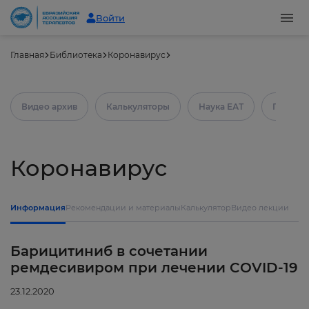
Войти
Главная
Библиотека
Коронавирус
Видео архив
Калькуляторы
Наука ЕАТ
Практич
Коронавирус
Информация
Рекомендации и материалы
Калькулятор
Видео лекции
Барицитиниб в сочетании
ремдесивиром при лечении COVID-19
23.12.2020