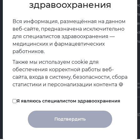
здравоохранения
Главная
Реги
Контакты
Цикл
Вся информация, размещённая на данном
О ЕАТ
Прое
веб-сайте, предназначена исключительно
Новости
Прак
для специалистов здравоохранения —
Мероприятия
Библ
медицинских и фармацевтических
101000, г. Москва, Милютинский переулок, д. 18А
работников.
+7 (495) 708-42-23
Также мы используем cookie для
info@euat.ru
обеспечения корректной работы веб-
сайта, входа в систему, безопасности, сбора
статистики и персонализации контента 🍪
Все материалы, опубликованные на сайте
euat.ru
охраняются законом об авторских и смежных правах
возможно только при наличии двух прямых ссылок на страницу-источник публикации: сразу после з
Я являюсь специалистом здравоохранения
Политика в отношении обработки персональных данных
Политика в отношении обработки персональных данных посетител
Подтвердить
Пользовательское соглашение
Архив документов