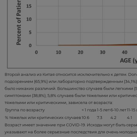
Второй анализ из Китая относится исключительно к детям. Don
подозрением (65,9%) или лабораторно подтвержденным (34,1%)
было никаких различий. Большинство случаев были легкими (
симптомами (38,8%); 5,8% случаев были тяжелыми или критичес
тяжелыми или критическими, зависела от возраста:
Группа по возрасту
< 1 года
1-5 лет
6-10 лет
11-15
% тяжелых или критических случаев
10.6
7.3
4.2
4.1
Возраст имеет значение при COVID-19. Исходы могут быть сер
указывают на более серьезные последствия для очень молодых