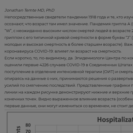
Jonathan Temte MD, PhD
Непосредственные свидетели пандемии 1918 года и те, кто изуч
осознают, что возраст там имел значение. Пандемия гриппа А 
“W”, с неожиданно высоким числом смертей людей в возрасте 2
гриппом с его типичной кривой смертности в форме буквы “J”
молодых и высокая смертность в более старшем возрасте). В
коронавируса COVID-19: влияет ли возраст на смертность.
Если коротко, то, по-видимому, да. Эпидемиологи Центра по
оценили первые 4226 случаев COVID-19 в Соединенных Штатах
поступление в отделение интенсивной терапии (ОИТ) и смерть 
опираясь на данные о них, принимаются решения о разверты
усилий по смягчению последствий. Представленные графики по
линии на каждом рисунке демонстрируют нижние и верхние 
конечных точек. Видно выраженное влияние возраста (особенно 
первые данные, они могут измениться со временем, не стоит 