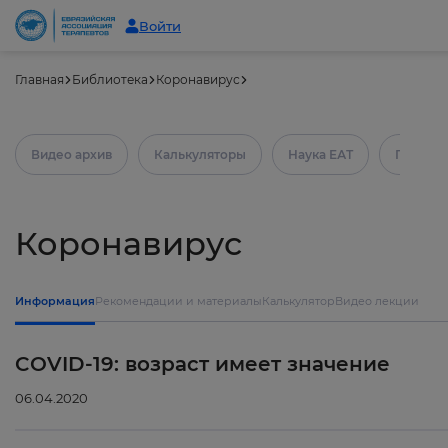
Войти
Главная
Библиотека
Коронавирус
Видео архив
Калькуляторы
Наука ЕАТ
Практич
Коронавирус
Информация
Рекомендации и материалы
Калькулятор
Видео лекции
COVID-19: возраст имеет значение
06.04.2020