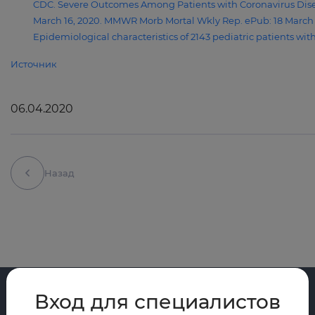
CDC. Severe Outcomes Among Patients with Coronavirus Disea
March 16, 2020. MMWR Morb Mortal Wkly Rep. ePub: 18 March
Epidemiological characteristics of 2143 pediatric patients wit
Источник
06.04.2020
Назад
Вход для специалистов