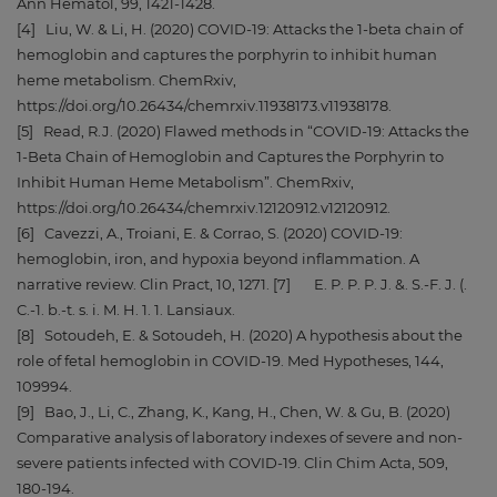
Ann Hematol, 99, 1421-1428.
[4] Liu, W. & Li, H. (2020) COVID‐19: Attacks the 1‐beta chain of
hemoglobin and captures the porphyrin to inhibit human
heme metabolism. ChemRxiv,
https://doi.org/10.26434/chemrxiv.11938173.v11938178.
[5] Read, R.J. (2020) Flawed methods in “COVID-19: Attacks the
1-Beta Chain of Hemoglobin and Captures the Porphyrin to
Inhibit Human Heme Metabolism”. ChemRxiv,
https://doi.org/10.26434/chemrxiv.12120912.v12120912.
[6] Cavezzi, A., Troiani, E. & Corrao, S. (2020) COVID-19:
hemoglobin, iron, and hypoxia beyond inflammation. A
narrative review. Clin Pract, 10, 1271. [7] E. P. P. P. J. &. S.-F. J. (.
C.-1. b.-t. s. i. M. H. 1. 1. Lansiaux.
[8] Sotoudeh, E. & Sotoudeh, H. (2020) A hypothesis about the
role of fetal hemoglobin in COVID-19. Med Hypotheses, 144,
109994.
[9] Bao, J., Li, C., Zhang, K., Kang, H., Chen, W. & Gu, B. (2020)
Comparative analysis of laboratory indexes of severe and non-
severe patients infected with COVID-19. Clin Chim Acta, 509,
180-194.