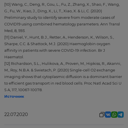
[10] Wang, C., Deng, R., Gou, L., Fu, Z., Zhang, X., Shao, F., Wang,
G., Fu, W., Xiao, J., Ding, X., Li, T., Xiao, X. & Li, C. (2020)
Preliminary study to identify severe from moderate cases of
COVID19 using combined hematology parameters. Ann Transl
Med, 8, 593.
[11] Daniel, Y., Hunt, B.J., Retter, A., Henderson, K., Wilson, S.,
Sharpe, C.C. & Shattock, M.J. (2020) Haemoglobin oxygen
affinity in patients with severe COVID-19 infection. Br J
Haematol.
[12] Richardson, S.L., Hulikova, A., Proven, M., Hipkiss, R., Akanni,
M., Roy, N.B.A. & Swietach, P. (2020) Single-cell O2 exchange
imaging shows that cytoplasmic diffusion is a dominant barrier
to efficient gas transport in red blood cells. Proc Natl Acad Sci U
S A, 117, 10067-10078.
Источник
22.07.2020