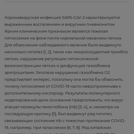
Коронавирусная инфекция SARS-CoV-2 характеризуется
выраженным воспалением и вирусным пневмонитом.
Ярким клиническим признаком является тяжелая
гипоксемия на фоне почти нормальной механики легких.
Для объяснения наблюдаемого явления было выдвинуто
несколько гипотез [1, 2], таких как микрососудистый тромбоз
легких, нарушение регуляции гипоксической
вазоконстрикции легких и дисфункция газообмена
эритроцитами. Гипотеза нарушения газообмена O2
представляет интерес, поскольку она могла бы объяснить,
почему гипоксемия от COVID-19 часто невосприимчива к
дополнительному кислороду. Результаты молекулярного
моделирования дали основание предположить, что вирус
атакует молекулы гемоглобина (Hb) [3, 4], и, несмотря на
последующую критику [5], был выдвинут ряд гипотез,
связывающих состояние Hb с тяжестью протекания COVID-
19, например, при талассемии [6, 7, 8]. Ряд китайских