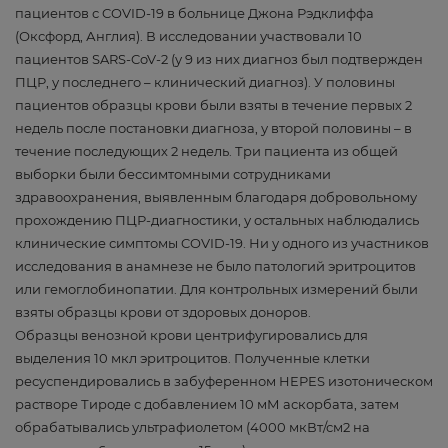
пациентов с COVID-19 в больнице Джона Рэдклиффа
(Оксфорд, Англия). В исследовании участвовали 10
пациентов SARS-CoV-2 (у 9 из них диагноз был подтвержден
ПЦР, у последнего – клинический диагноз). У половины
пациентов образцы крови были взяты в течение первых 2
недель после постановки диагноза, у второй половины – в
течение последующих 2 недель. Три пациента из общей
выборки были бессимтомными сотрудниками
здравоохранения, выявленным благодаря добровольному
прохождению ПЦР-диагностики, у остальных наблюдались
клинические симптомы COVID-19. Ни у одного из участников
исследования в анамнезе не было патологий эритроцитов
или гемоглобинопатии. Для контрольных измерений были
взяты образцы крови от здоровых доноров.
Образцы венозной крови центрифугировались для
выделения 10 мкл эритроцитов. Полученные клетки
ресуспендировались в забуференном HEPES изотоническом
растворе Тироде с добавлением 10 мМ аскорбата, затем
обрабатывались ультрафиолетом (4000 мкВт/см2 на