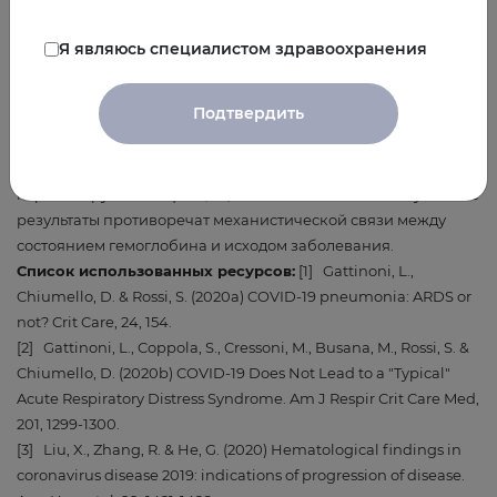
распределения этих переменных, что свидетельствует об
отсутствии поврежденных в результате инфекции клеточных
Я являюсь специалистом здравоохранения
субпопуляций. Иными словами, инфекция SARS-CoV-2 никак
не повлияла на способность эритроцитов к газообмену.
Подтвердить
Отсюда следует, что SARS-CoV-2 не вызывает нарушений
газообмена. Следовательно, гипоксемия у пациентов с
COVID-19 может быть вызвана либо прямым действием
коронавирусной инфекции, либо воспалением. Полученные
результаты противоречат механистической связи между
состоянием гемоглобина и исходом заболевания.
Список использованных ресурсов:
[1] Gattinoni, L.,
Chiumello, D. & Rossi, S. (2020a) COVID-19 pneumonia: ARDS or
not? Crit Care, 24, 154.
[2] Gattinoni, L., Coppola, S., Cressoni, M., Busana, M., Rossi, S. &
Chiumello, D. (2020b) COVID-19 Does Not Lead to a "Typical"
Acute Respiratory Distress Syndrome. Am J Respir Crit Care Med,
201, 1299-1300.
[3] Liu, X., Zhang, R. & He, G. (2020) Hematological findings in
coronavirus disease 2019: indications of progression of disease.