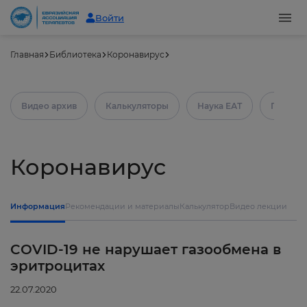
Войти
Главная
Библиотека
Коронавирус
Видео архив
Калькуляторы
Наука ЕАТ
Практич
Коронавирус
Информация
Рекомендации и материалы
Калькулятор
Видео лекции
COVID-19 не нарушает газообмена в
эритроцитах
22.07.2020