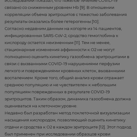
исследований показал, что тяжелое течение COVID-19
связано со сниженным уровнем Hb [9]. В отношении
корреляции объема эритроцитов с тяжестью заболевания
результаты оказались более гетерогенны [10].
Согласно недавним данным на когорте из 14 пациентов,
инфицированных SARS-CoV-2, сродство гемоглобина к
кислороду остается неизменным [11]. Тем не менее,
стационарные изменения аффинности к О2 не могут
полноценно оценить кинетику газообмена эритроцитами в
связи с вызванными COVID-19 нарушениями перфузии
легкого и повреждениями кровяных клеток, вызванными
воспалением. Кроме того, общий анализ крови отражает
среднюю популяцию и не чувствителен к небольшим
популяциям поврежденных в результате COVID-19
эритроцитов. Таким образом, динамика газообмена должна
оцениваться на клеточном уровне.
Недавно был разработан метод поклеточной визуализации
насыщения кислородом, позволяющий оценить кинетику
отдачи и сродства к O2 в каждом эритроците [12]. Этот подход
был применен при исследовании образцов крови