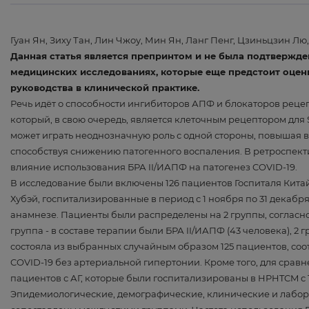
Гуан Ян, Зиху Тан, Лин Чжоу, Мин Ян, Ланг Пенг, Цзиньцзин Лю
Данная статья является препринтом и не была подтвержде
медицинских исследованиях, которые еще предстоит оценит
руководства в клинической практике.
Речь идёт о способности ингибиторов АПФ и блокаторов рец
который, в свою очередь, является клеточным рецептором для
может играть неоднозначную роль с одной стороны, повышая в
способствуя снижению патогенного воспаления. В ретроспек
влияние использования БРА II/ИАПФ на патогенез COVID-19.
В исследование были включены 126 пациентов Госпиталя Кита
Хубэй, госпитализированные в период с 1 ноября по 31 декабр
анамнезе. Пациенты были распределены на 2 группы, соглас
группа - в составе терапии были БРА II/ИАПФ (43 человека), 2 
состояла из выбранных случайным образом 125 пациентов, соо
COVID-19 без артериальной гипертонии. Кроме того, для сра
пациентов с АГ, которые были госпитализированы в HPHTCM с 1
Эпидемиологические, демографические, клинические и лабо