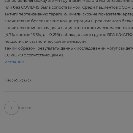
сопоставлены между этими группами. Частота использования Б
или без COVID-19 была сопоставимой. Среди пациентов с COVID-
антигипертензивную терапию, имели схожие показатели артер
значительно более низкие концентрации С-реактивного белка (p
значительно меньшая доля пациентов в критическом состоянии (
(4,7% против 13,3%; р = 0,216) наблюдалась в группе БРА II/ИА
не достигли статистической значимости.
Таким образом, результаты данных исследований могут свидет
COVID-19 с сопутствующей АГ.
Источник
08.04.2020
Назад