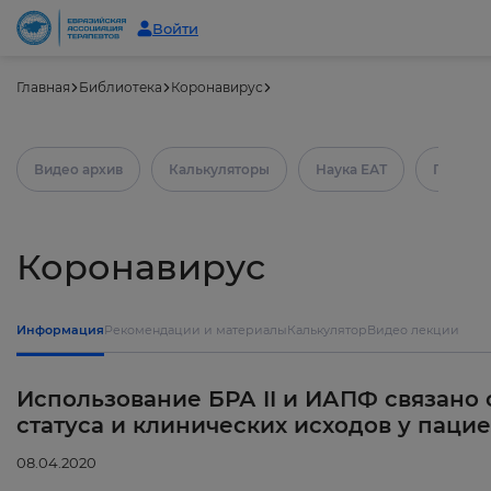
Войти
Главная
Библиотека
Коронавирус
Видео архив
Калькуляторы
Наука ЕАТ
Практич
Коронавирус
Информация
Рекомендации и материалы
Калькулятор
Видео лекции
Использование БРА II и ИАПФ связано
статуса и клинических исходов у пацие
08.04.2020