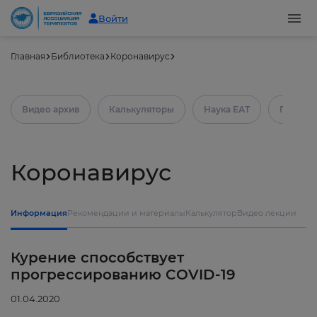
Войти
Главная
Библиотека
Коронавирус
Видео архив
Калькуляторы
Наука ЕАТ
Практич
Коронавирус
Информация
Рекомендации и материалы
Калькулятор
Видео лекции
Курение способствует
прогрессированию COVID-19
01.04.2020