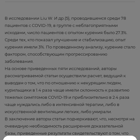
В исследовании Liu W. И др.(5), проводившемся среди 78
пациентов с COVID-19, в группе с неблагоприятными
исходами, число пациентов с опытом курения было 27.3%.
Среди тех, кто показал улучшение и стабилизацию, опыт
курения имели 3%. По проведенному анализу, курение стало
фактором, способствующим прогрессированию
заболевания.
На основе приведенных пяти исследований, авторы
рассматриваемой статьи осуществили расчет, ведущий к
выводам о том, что по отношению к некурящим людям,
курильщики в 1.4 раза чаще имели склонность к развитию
тяжелых симптомов COVID-19 и приблизительно в 2.4 раза
чаще нуждались либо в интенсивной терапии, либо в
искусственной вентиляции легких, либо умирали.
В заключение авторы статьи подчеркивают, что, несмотря на
очевидную необходимость расширения доказательной
базы, приведенные результаты свидетельствуют о том, что