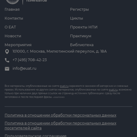
Главная
Регистры
Контакты
Циклы
О ЕАТ
Проекты НПИ
Новости
Практикум
Мероприятия
Библиотека
101000, г. Москва, Милютинский переулок, д. 18А
+7 (495) 708-42-23
info@euat.ru
Все материалы, опубликованные на сайте
euat.ru
охраняются законом об авторских и смежных
правах. Использование на других сайтах материалов, опубликованных на сайте
euat.ru
, возможно
только при наличии двух прямых ссылок на страницу-источник публикации: сразу после
заголовка и после последней фразы.
v202607031833
Политика в отношении обработки персональных данных
Политика в отношении обработки персональных данных
посетителей сайта
Пользовательское соглашение