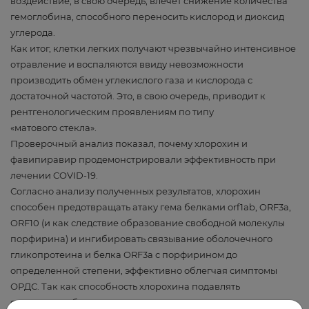
воздействие, в свою очередь, влечет снижение количества
гемоглобина, способного переносить кислород и диоксид
углерода.
Как итог, клетки легких получают чрезвычайно интенсивное
отравление и воспаляются ввиду невозможности
производить обмен углекислого газа и кислорода c
достаточной частотой. Это, в свою очередь, приводит к
рентгенологическим проявлениям по типу
«матового стекла».
Проверочный анализ показал, почему хлорохин и
фавипиравир продемонстрировали эффективность при
лечении COVID-19.
Согласно анализу полученных результатов, хлорохин
способен предотвращать атаку гема белками orf1ab, ORF3a,
ORF10 (и как следствие образование свободной молекулы
порфирина) и ингибировать связывание оболочечного
гликопротеина и белка ORF3a с порфирином до
определенной степени, эффективно облегчая симптомы
ОРДС. Так как способность хлорохина подавлять
структурные белки вируса еще недостаточно ясна,