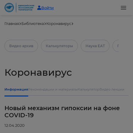
Войти
Главная
Библиотека
Коронавирус
Видео архив
Калькуляторы
Наука ЕАТ
Практич
Коронавирус
Информация
Рекомендации и материалы
Калькулятор
Видео лекции
Новый механизм гипоксии на фоне
COVID-19
12.04.2020