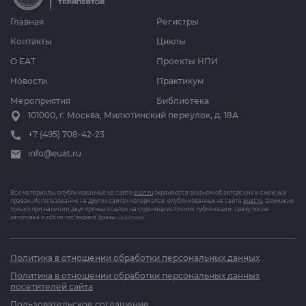
Главная
Регистры
Контакты
Циклы
О ЕАТ
Проекты НПИ
Новости
Практикум
Мероприятия
Библиотека
101000, г. Москва, Милютинский переулок, д. 18А
+7 (495) 708-42-23
info@euat.ru
Все материалы, опубликованные на сайте
euat.ru
охраняются законом об авторских и смежных
правах. Использование на других сайтах материалов, опубликованных на сайте
euat.ru
, возможно
только при наличии двух прямых ссылок на страницу-источник публикации: сразу после
заголовка и после последней фразы.
v202607031833
Политика в отношении обработки персональных данных
Политика в отношении обработки персональных данных
посетителей сайта
Пользовательское соглашение