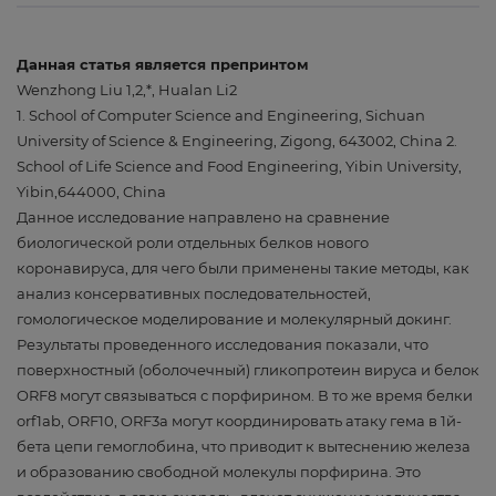
Данная статья является препринтом
Wenzhong Liu 1,2,*, Hualan Li2
1. School of Computer Science and Engineering, Sichuan
University of Science & Engineering, Zigong, 643002, China 2.
School of Life Science and Food Engineering, Yibin University,
Yibin,644000, China
Данное исследование направлено на сравнение
биологической роли отдельных белков нового
коронавируса, для чего были применены такие методы, как
анализ консервативных последовательностей,
гомологическое моделирование и молекулярный докинг.
Результаты проведенного исследования показали, что
поверхностный (оболочечный) гликопротеин вируса и белок
ORF8 могут связываться с порфирином. В то же время белки
orf1ab, ORF10, ORF3a могут координировать атаку гема в 1й-
бета цепи гемоглобина, что приводит к вытеснению железа
и образованию свободной молекулы порфирина. Это