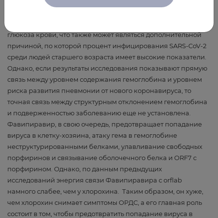
гемоглобина. Гликированный гемоглобин – это гемоглобин,
отдавший кислород тканям. Гликированный гемоглобин
также представляет собой комбинацию гемоглобина и
глюкоза крови, что также может являться дополнительной
причиной, по которой процент инфицирования SARS-CoV-2
среди людей старшего возраста имеет высокие показатели.
Однако, если результаты исследования показывают прямую
связь между уровнем содержания гемоглобина и уровнем
риска развития пневмонии от нового коронавируса, то
точная связь между структурным отклонением гемоглобина
и подверженностью заболеванию еще не установлена.
Фавипиравир, в свою очередь, предотвращает попадание
вируса в клетку-хозяина, атаку гема в гемоглобине
неструктурированными белками, улавливание свободных
порфиринов и связывание оболочечного белка и ORF7 c
порфирином. Однако, по данным предыдущих
исследований энергия связи Фавипиравира с orflab
намного слабее, чем у хлорохина. Таким образом, он хуже,
чем хлорохин снимает симптомы ОРДС, а его главная роль
состоит в том, чтобы предотвратить попадание вируса в