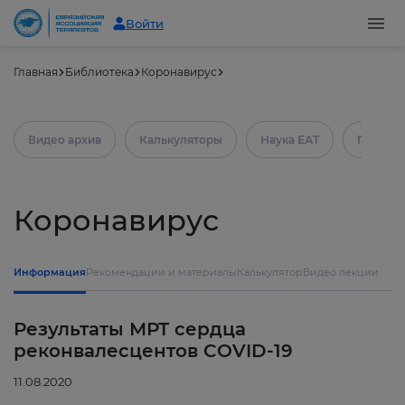
Войти
Главная
Библиотека
Коронавирус
Видео архив
Калькуляторы
Наука ЕАТ
Практич
Коронавирус
Информация
Рекомендации и материалы
Калькулятор
Видео лекции
Результаты МРТ сердца
реконвалесцентов COVID-19
11.08.2020